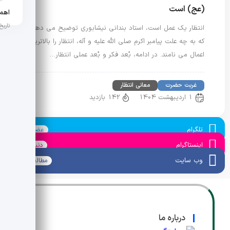
(عج) است
اهمی
تاریخ ان
انتظار یک عمل است، استاد بندانی نیشابوری توضیح می دهند
که به چه علت پیامبر اکرم صلی الله علیه و آله، انتظار را بالاترین
اعمال می نامند. در ادامه، بُعد فکر و بُعد عملی انتظار…
غربت حضرت
معانی انتظار
1 اردیبهشت 1404
142 بازدید
تلگرام
عضو شوید
اینستاگرام
دنبال کنید
وب سایت
مطالعه کنید
درباره ما